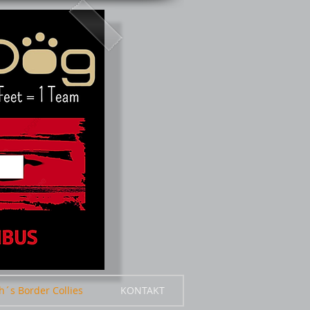
h´s Border Collies
KONTAKT