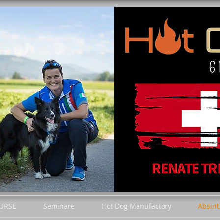
URSE
Seminare
Hot Dog Manufactory
Absint