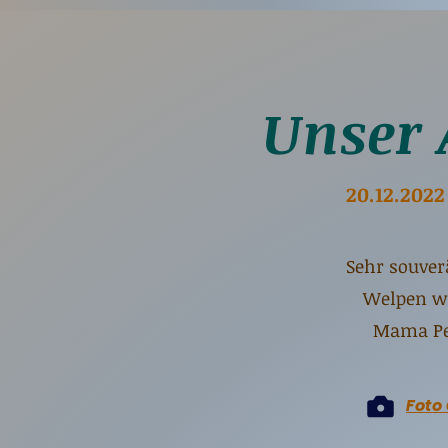
Unser 
20.12.202
Sehr souver
Welpen wa
Mama Pep
Foto 